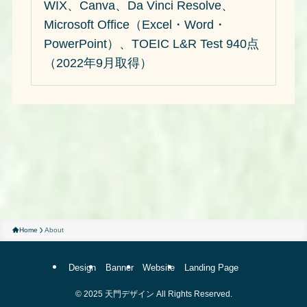
WIX、Canva、Da Vinci Resolve、
Microsoft Office（Excel・Word・
PowerPoint）、TOEIC L&R Test 940点
（2022年9月取得）
Home
About
Design
Banner
Website
Landing Page
©
2025 天門デザイン All Rights Reserved.