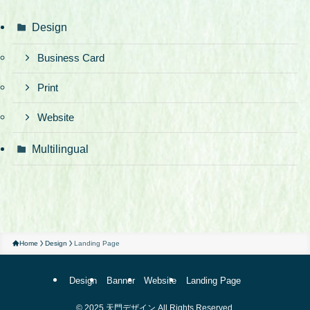
Design
Business Card
Print
Website
Multilingual
Home
Design
Landing Page
Design
Banner
Website
Landing Page
©
2025 天門デザイン All Rights Reserved.